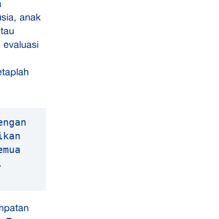
a
sia, anak
atau
 evaluasi
etaplah
ngan 
kan 
mua 
 
empatan