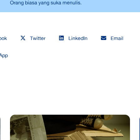
Orang biasa yang suka menulis.
ook
Twitter
LinkedIn
Email
App