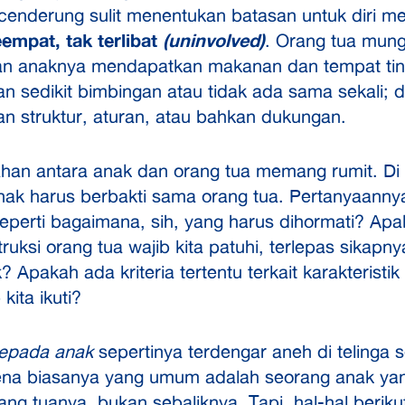
 cenderung sulit menentukan batasan untuk diri m
empat, tak terlibat
(uninvolved)
. Orang tua mung
n anaknya mendapatkan makanan dan tempat ting
 sedikit bimbingan atau tidak ada sama sekali; 
n struktur, aturan, atau bahkan dukungan.
an antara anak dan orang tua memang rumit. Di s
nak harus berbakti sama orang tua. Pertanyaanny
eperti bagaimana, sih, yang harus dihormati? Ap
ruksi orang tua wajib kita patuhi, terlepas sikapny
? Apakah ada kriteria tertentu terkait karakteristik
kita ikuti?
kepada anak
sepertinya terdengar aneh di telinga 
ena biasanya yang umum adalah seorang anak yan
ng tuanya, bukan sebaliknya. Tapi, hal-hal beriku