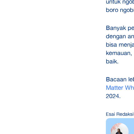
untuk ngob
boro ngobr
Banyak pe
dengan ana
bisa menj
kemauan, 
baik.
Bacaan leb
Matter Wh
2024.
Esai Redaksi