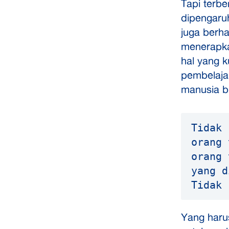
Tapi terbe
dipengaru
juga berha
menerapkan
hal yang k
pembelaja
manusia b
Tidak 
orang 
orang 
yang d
Tidak 
Yang haru