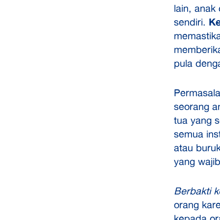
lain, anak
sendiri.
Ke
memastika
memberikan
pula denga
Permasalah
seorang a
tua yang s
semua inst
atau buruk
yang wajib 
Berbakti 
orang kar
kepada ora