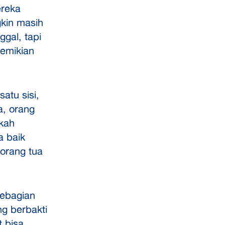
ereka
kin masih
gal, tapi
demikian
atu sisi,
a, orang
akah
a baik
 orang tua
sebagian
g berbakti
t bisa