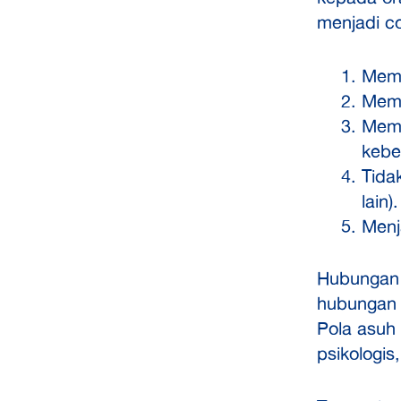
menjadi c
Memb
Memb
Memb
kebe
Tida
lain).
Menj
Hubungan 
hubungan 
Pola asuh
psikologis