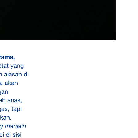
tama,
etat yang
 alasan di
ka akan
gan
leh anak,
gas, tapi
kan.
g manjain
 di sisi