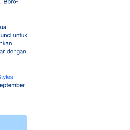
. Boro-
tua
kunci untuk
ankan
gar dengan
tyles
September