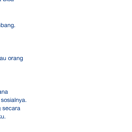
mbang.
au orang
ana
sosialnya.
g secara
ku.