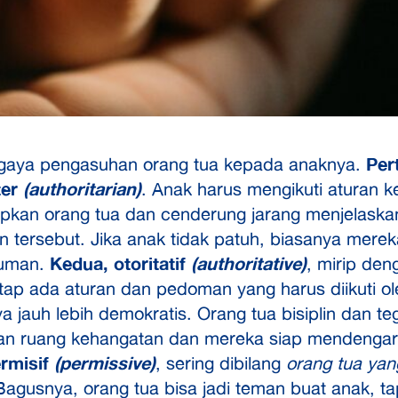
gaya pengasuhan orang tua kepada anaknya.
Per
ter
(authoritarian)
. Anak harus mengikuti aturan k
apkan orang tua dan cenderung jarang menjelaskan
an tersebut. Jika anak tidak patuh, biasanya mere
kuman.
Kedua, otoritatif
(authoritative)
, mirip den
tetap ada aturan dan pedoman yang harus diikuti o
nya jauh lebih demokratis. Orang tua bisiplin dan te
n ruang kehangatan dan mereka siap mendengar
ermisif
(permissive)
, sering dibilang
orang tua yan
Bagusnya, orang tua bisa jadi teman buat anak, tapi