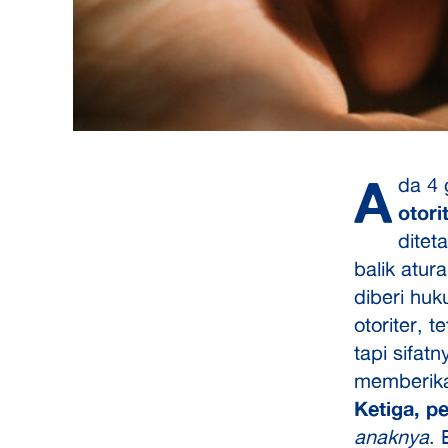
A
da 4 
otori
ditet
balik atur
diberi hu
otoriter, 
tapi sifat
memberika
Ketiga, p
anaknya
. 